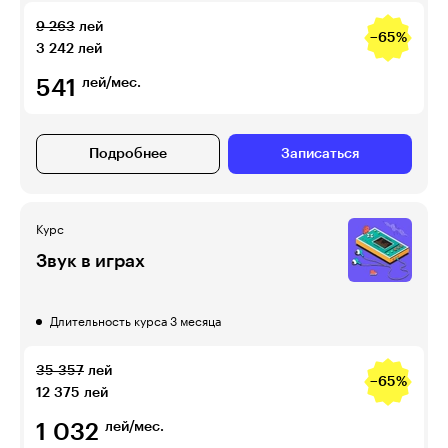
9 263
лей
−65%
3 242
лей
541
лей/мес.
Подробнее
Записаться
Курс
Звук в играх
Длительность курса 3 месяца
35 357
лей
−65%
12 375
лей
1 032
лей/мес.