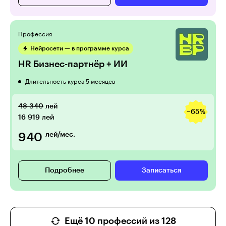
Профессия
Нейросети — в программе курса
HR Бизнес-партнёр + ИИ
Длительность курса 5 месяцев
48 340
лей
−65%
16 919
лей
940
лей/мес.
Подробнее
Записаться
Ещё 10 профессий из 128