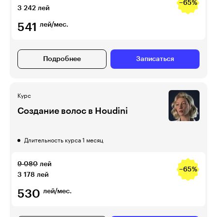
−65%
3 242
лей
541
лей/мес.
Подробнее
Записаться
Курс
Создание волос в Houdini
Длительность курса 1 месяц
9 080
лей
−65%
3 178
лей
530
лей/мес.